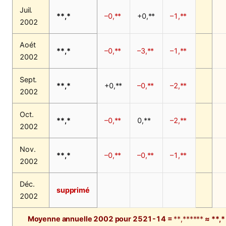
Juil.
**,*
–0,**
+0,**
–1,**
2002
Aoét
**,*
–0,**
–3,**
–1,**
2002
Sept.
**,*
+0,**
–0,**
–2,**
2002
Oct.
**,*
–0,**
0,**
–2,**
2002
Nov.
**,*
–0,**
–0,**
–1,**
2002
Déc.
supprimé
2002
Moyenne annuelle 2002 pour 2521-14 =
**,******
≈ **,*