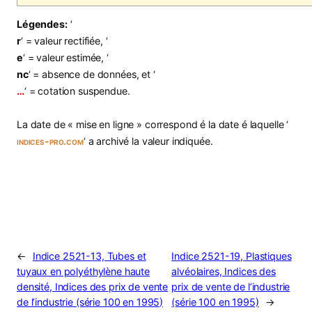
Légendes:
‘
r
‘ = valeur rectifiée, ‘
e
‘ = valeur estimée, ‘
nc
‘ = absence de données, et ‘
…
‘ = cotation suspendue.
La date de « mise en ligne » correspond é la date é laquelle ‘
indices-pro.com
‘ a archivé la valeur indiquée.
←
Indice 2521-13, Tubes et
Indice 2521-19, Plastiques
tuyaux en polyéthylène haute
alvéolaires, Indices des
densité, Indices des prix de vente
prix de vente de l’industrie
de l’industrie (série 100 en 1995)
(série 100 en 1995)
→