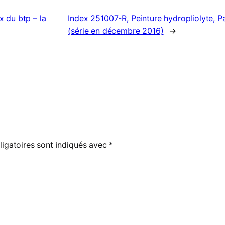
x du btp – la
Index 251007-R, Peinture hydropliolyte, P
(série en décembre 2016)
→
igatoires sont indiqués avec
*