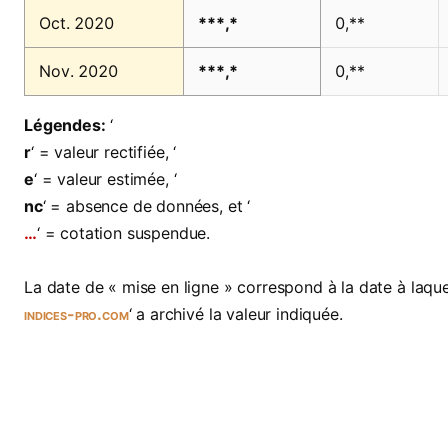
Oct. 2020
***,*
0,**
Nov. 2020
***,*
0,**
Légendes:
‘
r
‘ = valeur rectifiée, ‘
e
‘ = valeur estimée, ‘
nc
‘ = absence de données, et ‘
…
‘ = cotation suspendue.
La date de « mise en ligne » correspond à la date à laquel
indices-pro.com
‘ a archivé la valeur indiquée.