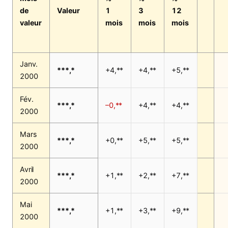
de
Valeur
1
3
12
valeur
mois
mois
mois
Janv.
***,*
+4,**
+4,**
+5,**
2000
Fév.
***,*
–0,**
+4,**
+4,**
2000
Mars
***,*
+0,**
+5,**
+5,**
2000
Avril
***,*
+1,**
+2,**
+7,**
2000
Mai
***,*
+1,**
+3,**
+9,**
2000