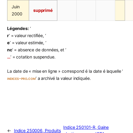
Juin
supprimé
2000
Légendes:
‘
r
‘ = valeur rectifiée, ‘
e
‘ = valeur estimée, ‘
nc
‘ = absence de données, et ‘
…
‘ = cotation suspendue.
La date de « mise en ligne » correspond é la date é laquelle ‘
indices-pro.com
‘ a archivé la valeur indiquée.
Indice 250101-R, Gaine
←
Indice 250006, Produits