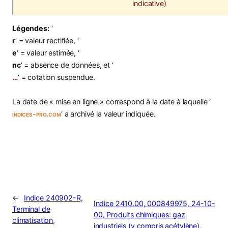
indicative)
Légendes:
‘
r
‘ = valeur rectifiée, ‘
e
‘ = valeur estimée, ‘
nc
‘ = absence de données, et ‘
…
‘ = cotation suspendue.
La date de « mise en ligne » correspond à la date à laquelle ‘
indices-pro.com
‘ a archivé la valeur indiquée.
←
Indice 240902-R,
Indice 2410.00, 000849975, 24-10-
Terminal de
00, Produits chimiques: gaz
climatisation,
industriels (y compris acétylène),