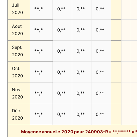
Juil.
**,*
0,**
0,**
0,**
2020
Août
**,*
0,**
0,**
0,**
2020
Sept.
**,*
0,**
0,**
0,**
2020
Oct.
**,*
0,**
0,**
0,**
2020
Nov.
**,*
0,**
0,**
0,**
2020
Déc.
**,*
0,**
0,**
0,**
2020
Moyenne annuelle 2020 pour 240903-R =
**,******
≈ 