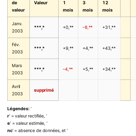
de
Valeur
1
3
12
valeur
mois
mois
mois
Janv.
***,*
+0,**
–8,**
+31,**
2003
Fév.
***,*
+9,**
+4,**
+43,**
2003
Mars
***,*
–4,**
+5,**
+34,**
2003
Avril
supprimé
2003
Légendes:
‘
r
‘ = valeur rectifiée, ‘
e
‘ = valeur estimée, ‘
nc
‘ = absence de données, et ‘