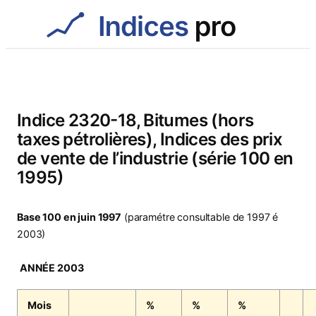
Aller
au
contenu
Indice 2320-18, Bitumes (hors
taxes pétrolières), Indices des prix
de vente de l’industrie (série 100 en
1995)
Base 100 en juin 1997
(paramétre consultable de 1997 é
2003)
ANNÉE 2003
Mois
%
%
%