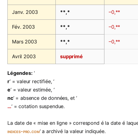
Janv. 2003
**,*
–0,**
Fév. 2003
**,*
–0,**
Mars 2003
**,*
–0,**
Avril 2003
supprimé
Légendes:
‘
r
‘ = valeur rectifiée, ‘
e
‘ = valeur estimée, ‘
nc
‘ = absence de données, et ‘
…
‘ = cotation suspendue.
La date de « mise en ligne » correspond é la date é laquel
indices-pro.com
‘ a archivé la valeur indiquée.