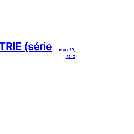
RIE (série
mars 13,
2023