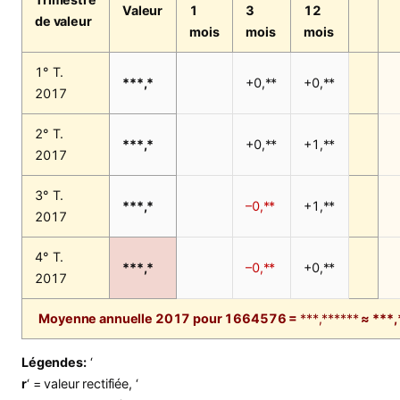
Valeur
1
3
12
de valeur
mois
mois
mois
1° T.
***,*
+0,**
+0,**
2017
2° T.
***,*
+0,**
+1,**
2017
3° T.
***,*
–0,**
+1,**
2017
4° T.
***,*
–0,**
+0,**
2017
Moyenne annuelle 2017 pour 1664576 =
***,******
≈ ***,
Légendes:
‘
r
‘ = valeur rectifiée, ‘