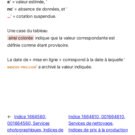
e
‘ = valeur estimée, ‘
nc
‘ = absence de données, et ‘
…
‘ = cotation suspendue.
Une case du tableau
ainsi colorée
indique que la valeur correspondante est
définie comme étant provisoire.
La date de « mise en ligne » correspond à la date à laquelle ‘
indices-pro.com
‘ a archivé la valeur indiquée.
←
Indice 1664560,
Indice 1664610, 001664610,
001664560, Services
Services de nettoyage,
photographiques, Indices de
Indices de prix à la production