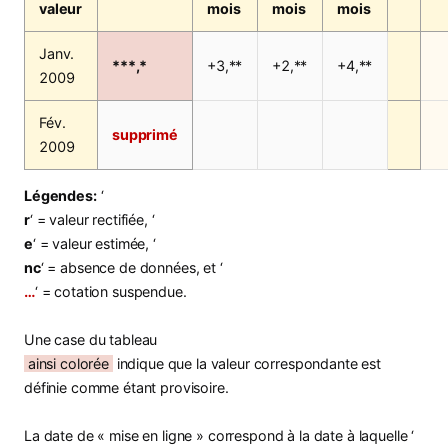
valeur
mois
mois
mois
Janv.
***,*
+3,**
+2,**
+4,**
2009
Fév.
supprimé
2009
Légendes:
‘
r
‘ = valeur rectifiée, ‘
e
‘ = valeur estimée, ‘
nc
‘ = absence de données, et ‘
…
‘ = cotation suspendue.
Une case du tableau
ainsi colorée
indique que la valeur correspondante est
définie comme étant provisoire.
La date de « mise en ligne » correspond à la date à laquelle ‘