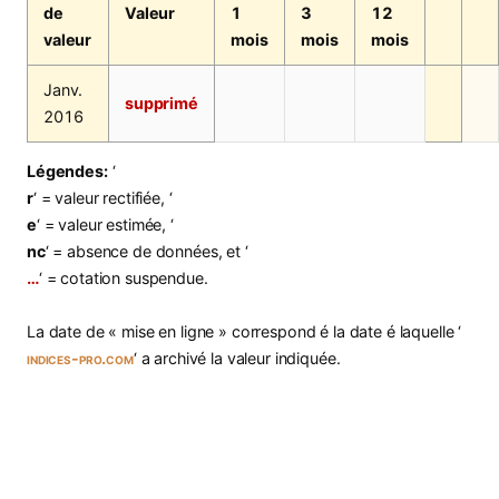
de
Valeur
1
3
12
valeur
mois
mois
mois
Janv.
supprimé
2016
Légendes:
‘
r
‘ = valeur rectifiée, ‘
e
‘ = valeur estimée, ‘
nc
‘ = absence de données, et ‘
…
‘ = cotation suspendue.
La date de « mise en ligne » correspond é la date é laquelle ‘
indices-pro.com
‘ a archivé la valeur indiquée.