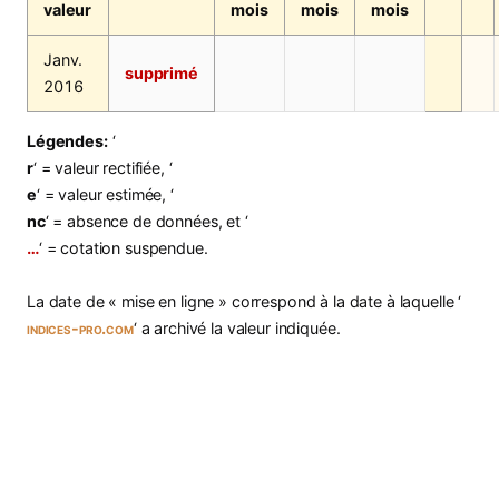
valeur
mois
mois
mois
Janv.
supprimé
2016
Légendes:
‘
r
‘ = valeur rectifiée, ‘
e
‘ = valeur estimée, ‘
nc
‘ = absence de données, et ‘
…
‘ = cotation suspendue.
La date de « mise en ligne » correspond à la date à laquelle ‘
indices-pro.com
‘ a archivé la valeur indiquée.