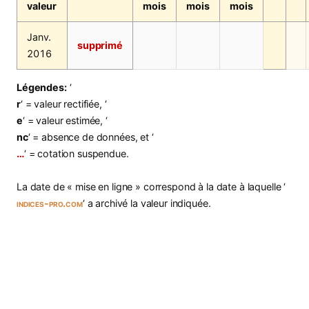
valeur
mois
mois
mois
Janv.
supprimé
2016
Légendes:
‘
r
‘ = valeur rectifiée, ‘
e
‘ = valeur estimée, ‘
nc
‘ = absence de données, et ‘
…
‘ = cotation suspendue.
La date de « mise en ligne » correspond à la date à laquelle ‘
indices-pro.com
‘ a archivé la valeur indiquée.