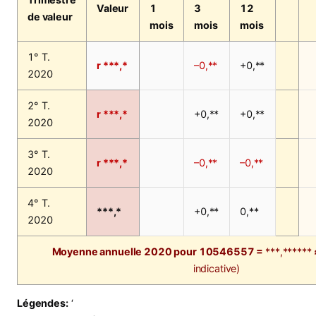
Valeur
1
3
12
de valeur
mois
mois
mois
1° T.
r ***,*
–0,**
+0,**
2020
2° T.
r ***,*
+0,**
+0,**
2020
3° T.
r ***,*
–0,**
–0,**
2020
4° T.
***,*
+0,**
0,**
2020
Moyenne annuelle 2020 pour 10546557 =
***,******
indicative)
Légendes:
‘