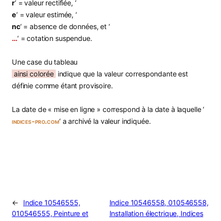
r
‘ = valeur rectifiée, ‘
e
‘ = valeur estimée, ‘
nc
‘ = absence de données, et ‘
…
‘ = cotation suspendue.
Une case du tableau
ainsi colorée
indique que la valeur correspondante est
définie comme étant provisoire.
La date de « mise en ligne » correspond à la date à laquelle ‘
indices-pro.com
‘ a archivé la valeur indiquée.
←
Indice 10546555,
Indice 10546558, 010546558,
010546555, Peinture et
Installation électrique, Indices