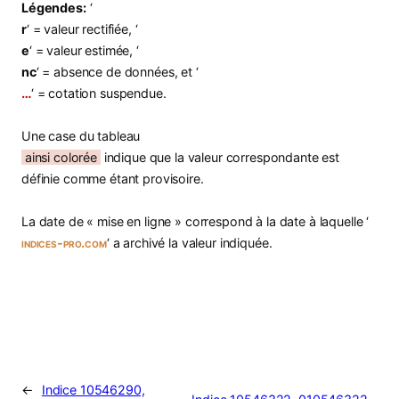
Légendes:
‘
r
‘ = valeur rectifiée, ‘
e
‘ = valeur estimée, ‘
nc
‘ = absence de données, et ‘
…
‘ = cotation suspendue.
Une case du tableau
ainsi colorée
indique que la valeur correspondante est
définie comme étant provisoire.
La date de « mise en ligne » correspond à la date à laquelle ‘
indices-pro.com
‘ a archivé la valeur indiquée.
←
Indice 10546290,