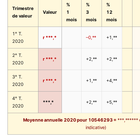
%
%
%
Trimestre
Valeur
1
3
12
de valeur
mois
mois
mois
1° T.
r ***,*
–0,**
+1,**
2020
2° T.
r ***,*
+2,**
+2,**
2020
3° T.
r ***,*
+1,**
+4,**
2020
4° T.
***,*
+2,**
+5,**
2020
Moyenne annuelle 2020 pour 10546293 =
***,******
indicative)