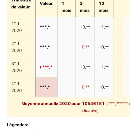
Valeur
1
3
12
de valeur
mois
mois
mois
1° T.
***,*
+0,**
+1,**
2020
2° T.
***,*
–0,**
+0,**
2020
3° T.
r ***,*
+0,**
+1,**
2020
4° T.
***,*
–0,**
+0,**
2020
Moyenne annuelle 2020 pour 10546151 =
***,******
indicative)
Légendes:
‘