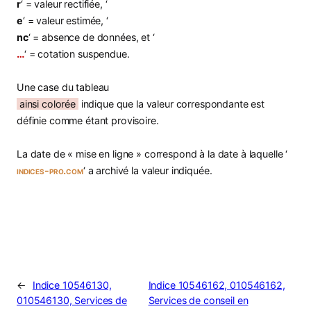
r
‘ = valeur rectifiée, ‘
e
‘ = valeur estimée, ‘
nc
‘ = absence de données, et ‘
…
‘ = cotation suspendue.
Une case du tableau
ainsi colorée
indique que la valeur correspondante est
définie comme étant provisoire.
La date de « mise en ligne » correspond à la date à laquelle ‘
indices-pro.com
‘ a archivé la valeur indiquée.
←
Indice 10546130,
Indice 10546162, 010546162,
010546130, Services de
Services de conseil en