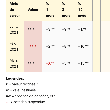
Mois
%
%
%
de
Valeur
1
3
12
valeur
mois
mois
mois
Janv.
**,*
+3,**
+9,**
+1,**
2021
Fév.
r **,*
+2,**
+8,**
+10,**
2021
Mars
**,*
–0,**
+5,**
+15,**
2021
Légendes:
‘
r
‘ = valeur rectifiée, ‘
e
‘ = valeur estimée, ‘
nc
‘ = absence de données, et ‘
…
‘ = cotation suspendue.