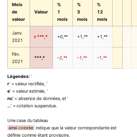
Mois
%
%
%
de
Valeur
1
3
12
valeur
mois
mois
mois
Janv.
r ***,*
+0,**
+1,**
+1,**
2021
Fév.
***,*
–2,**
–1,**
–1,**
2021
Légendes:
‘
r
‘ = valeur rectifiée, ‘
e
‘ = valeur estimée, ‘
nc
‘ = absence de données, et ‘
…
‘ = cotation suspendue.
Une case du tableau
ainsi colorée
indique que la valeur correspondante est
définie comme étant provisoire.