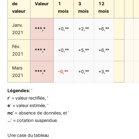
de
Valeur
1
3
12
valeur
mois
mois
mois
Janv.
***,*
+0,**
+2,**
+6,**
2021
Fév.
***,*
+0,**
+5,**
+6,**
2021
Mars
***,*
–0,**
+0,**
+3,**
2021
Légendes:
‘
r
‘ = valeur rectifiée, ‘
e
‘ = valeur estimée, ‘
nc
‘ = absence de données, et ‘
…
‘ = cotation suspendue.
Une case du tableau