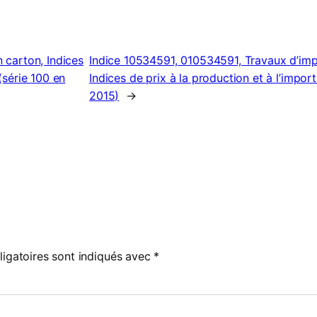
 carton, Indices
Indice 10534591, 010534591, Travaux d’imp
 (série 100 en
Indices de prix à la production et à l’import
2015)
→
igatoires sont indiqués avec
*