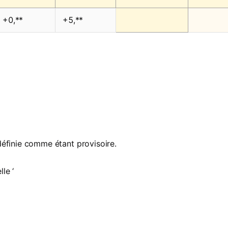
+0,**
+5,**
définie comme étant provisoire.
le ‘