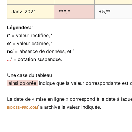
Janv. 2021
***,*
+5,**
Légendes:
‘
r
‘ = valeur rectifiée, ‘
e
‘ = valeur estimée, ‘
nc
‘ = absence de données, et ‘
…
‘ = cotation suspendue.
Une case du tableau
ainsi colorée
indique que la valeur correspondante est 
La date de « mise en ligne » correspond à la date à laquel
indices-pro.com
‘ a archivé la valeur indiquée.