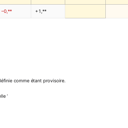
–0,**
+1,**
définie comme étant provisoire.
le ‘