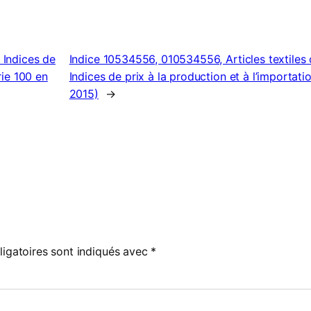
 Indices de
Indice 10534556, 010534556, Articles textiles 
rie 100 en
Indices de prix à la production et à l’importatio
2015)
→
igatoires sont indiqués avec
*