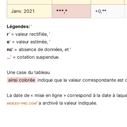
Janv. 2021
***,*
+0,**
Légendes:
‘
r
‘ = valeur rectifiée, ‘
e
‘ = valeur estimée, ‘
nc
‘ = absence de données, et ‘
…
‘ = cotation suspendue.
Une case du tableau
ainsi colorée
indique que la valeur correspondante est 
La date de « mise en ligne » correspond à la date à laquel
indices-pro.com
‘ a archivé la valeur indiquée.