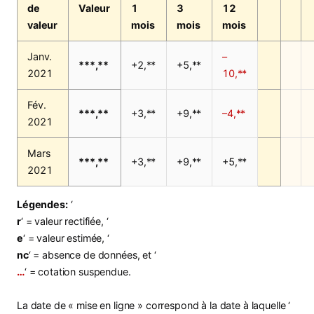
de
Valeur
1
3
12
valeur
mois
mois
mois
Janv.
–
***,**
+2,**
+5,**
2021
10,**
Fév.
***,**
+3,**
+9,**
–4,**
2021
Mars
***,**
+3,**
+9,**
+5,**
2021
Légendes:
‘
r
‘ = valeur rectifiée, ‘
e
‘ = valeur estimée, ‘
nc
‘ = absence de données, et ‘
…
‘ = cotation suspendue.
La date de « mise en ligne » correspond à la date à laquelle ‘