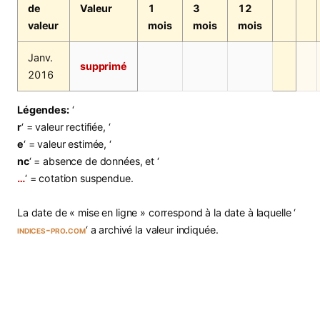
de
Valeur
1
3
12
valeur
mois
mois
mois
Janv.
supprimé
2016
Légendes:
‘
r
‘ = valeur rectifiée, ‘
e
‘ = valeur estimée, ‘
nc
‘ = absence de données, et ‘
…
‘ = cotation suspendue.
La date de « mise en ligne » correspond à la date à laquelle ‘
indices-pro.com
‘ a archivé la valeur indiquée.