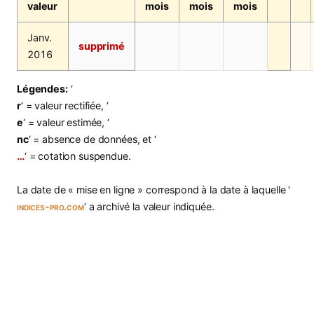
valeur
mois
mois
mois
Janv.
supprimé
2016
Légendes:
‘
r
‘ = valeur rectifiée, ‘
e
‘ = valeur estimée, ‘
nc
‘ = absence de données, et ‘
…
‘ = cotation suspendue.
La date de « mise en ligne » correspond à la date à laquelle ‘
indices-pro.com
‘ a archivé la valeur indiquée.