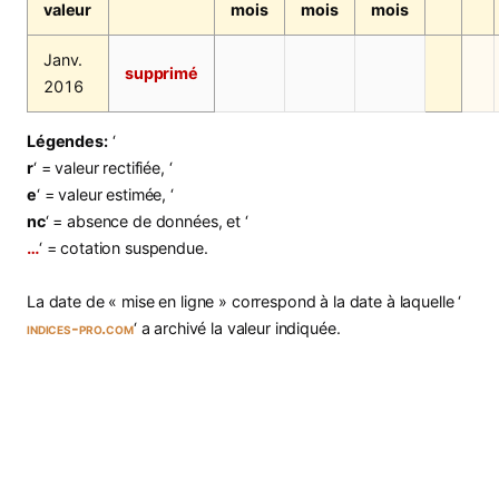
valeur
mois
mois
mois
Janv.
supprimé
2016
Légendes:
‘
r
‘ = valeur rectifiée, ‘
e
‘ = valeur estimée, ‘
nc
‘ = absence de données, et ‘
…
‘ = cotation suspendue.
La date de « mise en ligne » correspond à la date à laquelle ‘
indices-pro.com
‘ a archivé la valeur indiquée.