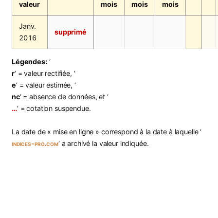
valeur
mois
mois
mois
Janv.
supprimé
2016
Légendes:
‘
r
‘ = valeur rectifiée, ‘
e
‘ = valeur estimée, ‘
nc
‘ = absence de données, et ‘
…
‘ = cotation suspendue.
La date de « mise en ligne » correspond à la date à laquelle ‘
indices-pro.com
‘ a archivé la valeur indiquée.