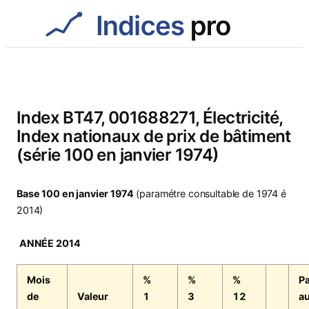
Aller
au
contenu
Index BT47, 001688271, Électricité,
Index nationaux de prix de bâtiment
(série 100 en janvier 1974)
Base 100 en janvier 1974
(paramétre consultable de 1974 é
2014)
ANNÉE 2014
Mois
%
%
%
Pa
de
Valeur
1
3
12
a