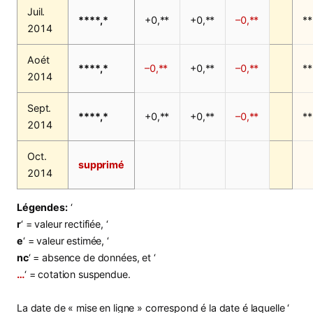
Juil.
****,*
+0,**
+0,**
–0,**
**
2014
Aoét
****,*
–0,**
+0,**
–0,**
**
2014
Sept.
****,*
+0,**
+0,**
–0,**
**
2014
Oct.
supprimé
2014
Légendes:
‘
r
‘ = valeur rectifiée, ‘
e
‘ = valeur estimée, ‘
nc
‘ = absence de données, et ‘
…
‘ = cotation suspendue.
La date de « mise en ligne » correspond é la date é laquelle ‘