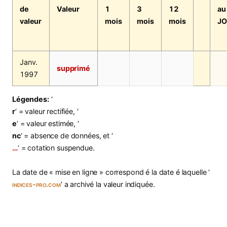
de
Valeur
1
3
12
au
valeur
mois
mois
mois
JO
Janv.
supprimé
1997
Légendes:
‘
r
‘ = valeur rectifiée, ‘
e
‘ = valeur estimée, ‘
nc
‘ = absence de données, et ‘
…
‘ = cotation suspendue.
La date de « mise en ligne » correspond é la date é laquelle ‘
indices-pro.com
‘ a archivé la valeur indiquée.