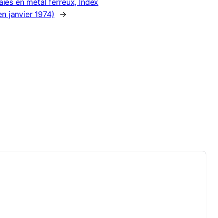
ies en métal ferreux, Index
en janvier 1974)
→