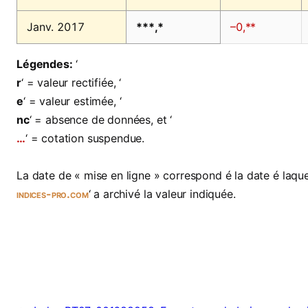
Janv. 2017
***,*
–0,**
Légendes:
‘
r
‘ = valeur rectifiée, ‘
e
‘ = valeur estimée, ‘
nc
‘ = absence de données, et ‘
…
‘ = cotation suspendue.
La date de « mise en ligne » correspond é la date é laquel
indices-pro.com
‘ a archivé la valeur indiquée.