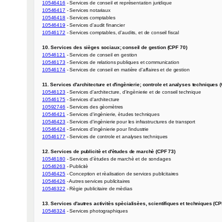
10546416
10546417
10546418
10546419
10546172
 - Services comptables, d'audits, et de conseil fiscal

10. Services des sièges sociaux; conseil de gestion (CPF 70)
10546121
10546173
10546174
 - Services de conseil en matière d'affaires et de gestion

11. Services d'architecture et d'ingènierie; controle et analyses techniques 
10546123
10546175
10592746
10546421
10546423
10546424
10546177
 - Services de controle et analyses techniques

12. Services de publicitè et d'ètudes de marchè (CPF 73)
10546180
10546263
10546425
10546426
10546322
 - Règie publicitaire de mèdias

13. Services d'autres activitès spècialisèes, scientifiques et techniques (CP
10546324
 - Services photographiques
