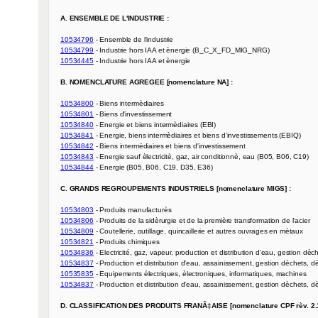
A. ENSEMBLE DE L'INDUSTRIE :
10534796
10534799
10534445
 - Industrie hors IAA et ènergie

B. NOMENCLATURE AGREGEE [nomenclature NA] :
10534800
10534801
10534840
10534841
10534842
10534843
10534844
 - Energie (B05, B06, C19, D35, E36)

C. GRANDS REGROUPEMENTS INDUSTRIELS [nomenclature MIGS] :
10534803
10534806
10534809
10534821
10534836
10534837
10535835
10534837
 - Production et distribution d'eau, assainissement, gestion dèchets, dè
D. CLASSIFICATION DES PRODUITS FRANÃ‡AISE [nomenclature CPF rèv. 2.1,