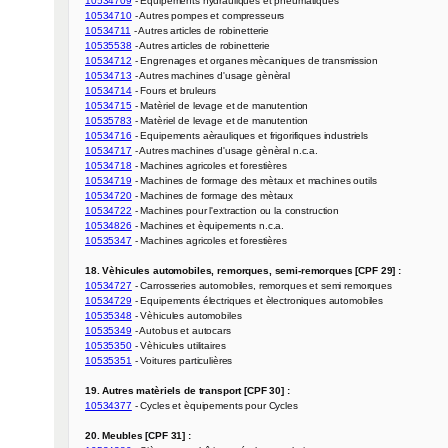
10534709
10534710
10534711
10535538
10534712
10534713
10534714
10534715
10535783
10534716
10534717
10534718
10534719
10534720
10534722
10534826
10535347
 - Machines agricoles et forestières

18. Vèhicules automobiles, remorques, semi-remorques [CPF 29] :
10534727
10534729
10535348
10535349
10535350
10535351
 - Voitures particulières

19. Autres matèriels de transport [CPF 30] :
10534377
 - Cycles et èquipements pour Cycles

20. Meubles [CPF 31] :