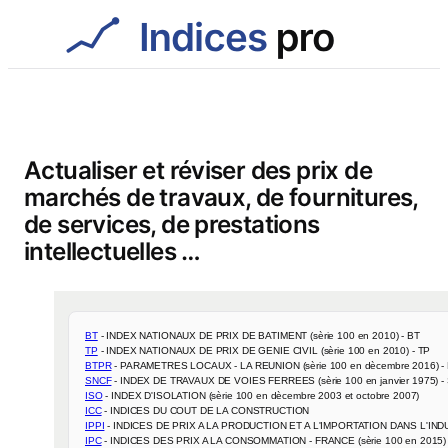
Aller
au
contenu
Actualiser et réviser des prix de
marchés de travaux, de fournitures,
de services, de prestations
intellectuelles …
BT
TP
BTPR
SNCF
ISO
ICC
IPPI
IPC