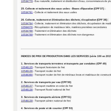
10534779
 - Eau naturelle, traitement et distribution d'eau, consommateurs de p
25. Collecte et traitement des eaux usèes - Boues d'èpuration [CPF 37] :
10534781
 - Collecte et traitement des eaux usèes

26. Collecte, traitement et èlimination des dèchets; rècupèration [CPF 38] :
10534784
10564076
10534788
10534789
 - Traitement et èlimination des dèchets non dangereux

INDICES DE PRIX DE PRODUCTION DANS LES SERVICES (sèrie 100 en 2015)
1. Services de transports terrestres et transports par conduites (CPF 49)
10546135
10546136
10546390
 - Transport routier de fret de minèraux bruts et matèriaux de constructi
2. Services de transports par eau (CPF 50)
10546137
10546138
 - Transport fluvial national de fret

3. Services de transports aèriens (CPF 51)
10546139
 - Transport aèrien national de fret

4. Services de poste et de courrier (CPF 53)