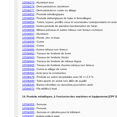
10534273
10534274
10534277
10534652
10534653
10534654
10534655
10534656
10534657
10534658
10534659
10535491
10534660
10534662
10534663
10534664
10534665
10535344
10536462
10536479
10536480
10546545
10564072
 - Fils trèfilès à froid

14. Produits métalliques, à l'exclusion des machines et èquipements [CPF 25
10534303
10534304
10534305
10534307