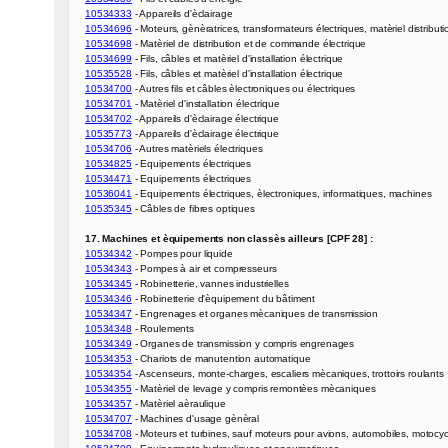
10534333
10534696
10534698
10534699
10535528
10534700
10534701
10534702
10535773
10534706
10534825
10534471
10536041
10535345
 - Câbles de fibres optiques

17. Machines et èquipements non classès ailleurs [CPF 28] :
10534342
10534343
10534345
10534346
10534347
10534348
10534349
10534353
10534354
10534355
10534357
10534707
10534708