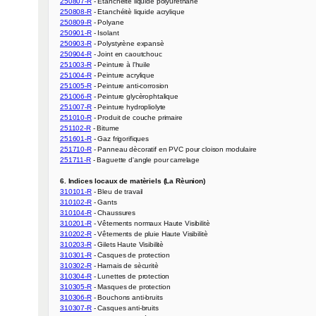
250807-R
250808-R
250809-R
250901-R
250903-R
250904-R
251003-R
251004-R
251005-R
251006-R
251007-R
251010-R
251102-R
251601-R
251710-R
251711-R
 - Baguette d'angle pour carrelage

6. Indices locaux de matèriels (La Rèunion)
310101-R
310102-R
310104-R
310201-R
310202-R
310203-R
310301-R
310302-R
310304-R
310305-R
310306-R
310307-R