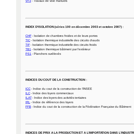
VF3
 - Travaux de voie manuels

INDEX D'ISOLATION (séries 100 en dècembre 2003 et octobre 2007) :
CHF
TIC
TIF
TB1
PS1
 - Planchers surèlevès

INDICES DU COUT DE LA CONSTRUCTION :
ICC
ILC
ILAT
IRL
FFB
 - Indice du cout de la construction de la Fèdèration Française du Bâtiment

INDICES DE PRIX A LA PRODUCTION ET A L'IMPORTATION DANS L'INDUSTRIE (