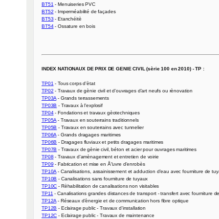
BT51
BT52
BT53
BT54
 - Ossature en bois

INDEX NATIONAUX DE PRIX DE GENIE CIVIL (sèrie 100 en 2010) - TP :
TP01
TP02
TP03A
TP03B
TP04
TP05A
TP05B
TP06A
TP06B
TP07B
TP08
TP09
TP10A
TP10B
TP10C
TP11
TP12A
TP12B
TP12C