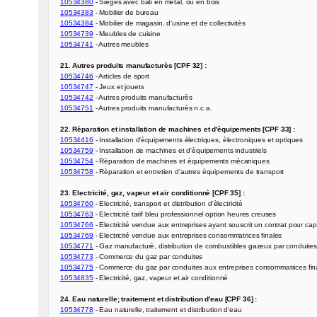
10534380
10534383
10534384
10534739
10534741
 - Autres meubles

21. Autres produits manufacturès [CPF 32] :
10534746
10534747
10534742
10534751
 - Autres produits manufacturès n.c.a.

22. Rèparation et installation de machines et d'èquipements [CPF 33] :
10534416
10534759
10534754
10534758
 - Rèparation et entretien d'autres èquipements de transport

23. Electricité, gaz, vapeur et air conditionnè [CPF 35] :
10534760
10534763
10534766
10534769
10534771
10534773
10534775
10534835
 - Electricité, gaz, vapeur et air conditionnè

24. Eau naturelle; traitement et distribution d'eau [CPF 36] :
10534778