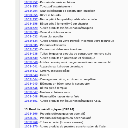
10534252
10534253
10534254
10534255
10534257
10534258
10534629
10534630
10534632
10534634
10534635
10534637
10534638
10534639
10534640
10534641
10534642
10534643
10534644
10534645
10534646
10534647
10534648
10534651
 - Autres produits minèraux non métalliques n.c.a.

13. Produits métallurgiques [CPF 24] :
10534266
10534267
10534269
10534270