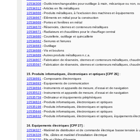
10534308
10534312
10534666
10534667
10534669
10534670
10534671
10534680
10534682
10534683
10534688
10534689
10534807
10535597
 - Fabrication de rèservoirs, citernes et conteneurs métalliques, chaudr
15. Produits informatiques, èlectroniques et optiques [CPF 26] :
10534691
10534693
10534694
10535523
10535759
10534824
10535198
10535846
10534832
 - Produits informatiques, èlectroniques et optiques, èquipements élect
16. Equipements électriques [CPF 27] :
10534327
10534328
10534330