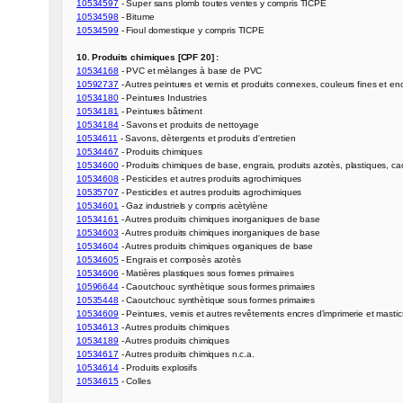
10534597
10534598
10534599
 - Fioul domestique y compris TICPE

10. Produits chimiques [CPF 20] :
10534168
10592737
10534180
10534181
10534184
10534611
10534467
10534600
10534608
10535707
10534601
10534161
10534603
10534604
10534605
10534606
10596644
10535448
10534609
10534613
10534189
10534617
10534614
10534615
 - Colles
