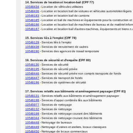
14. Services de location et location-bail (CPF 77)
10546434
10546436
10546183
10546185
10546186
10546187
 - Location et location bail d'autres machines, èquipements et biens n.c
15. Services liès à l'emploi (CPF 78)
10546129
10546438
10546190
 - Services des agences de travail temporaire

16. Services de sècuritè et d'enquête (CPF 80)
10546130
10546195
10546446
10546447
10546196
 - Services de systèmes de sècuritè

17. Services relatifs aux bâtiments et amènagement paysager (CPF 81)
10546131
10546198
10545977
10546132
10546199
10546344
10546448
10546449
10546450