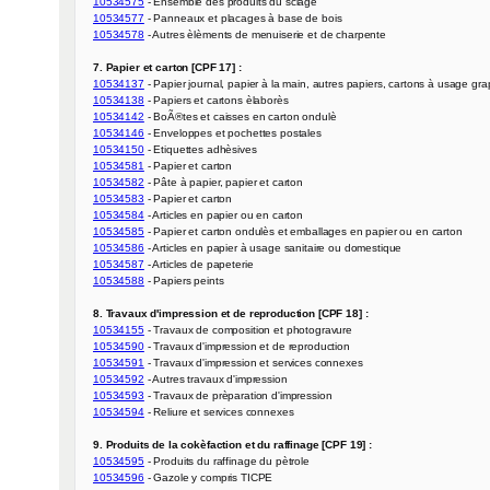
10534575
10534577
10534578
 - Autres èlèments de menuiserie et de charpente

7. Papier et carton [CPF 17] :
10534137
10534138
10534142
10534146
10534150
10534581
10534582
10534583
10534584
10534585
10534586
10534587
10534588
 - Papiers peints

8. Travaux d'impression et de reproduction [CPF 18] :
10534155
10534590
10534591
10534592
10534593
10534594
 - Reliure et services connexes

9. Produits de la cokèfaction et du raffinage [CPF 19] :
10534595
10534596