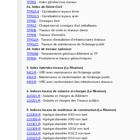
TPR01
2a. Index du Gènie Civil
TPR10-4
TPR10-5
TPR02
TPR13
TPR08
TPR09
TPR12A
TPR12C
2b. Index de travaux spèciaux
TPR03B
TPR04
 - Fondations et travaux gèotechniques

3. Index hybrides locaux (La Rèunion)
IH01-R
IH02-R
IH03-R
 - VRD avec modernisation des infrastructures rèseaux

4. Indices locaux de salaires et charges (La Rèunion)
110101-R
110201-R
 - Salaires et charges des Travaux publics

5. Indices locaux de matèriaux de construction (La Rèunion)
210304-R
210306-R
210307-R
210309-R
210314-R
210315-R