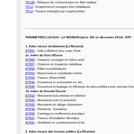
TP12D
TP13
TP14
 - Travaux immergès par scaphandriers

PARAMETRES LOCAUX - LA REUNION (sèrie 100 en dècembre 2016) - BTP :
1. Index locaux du bâtiment (La Rèunion)
BTR01
1a. Index du Gros OEuvre
BTR06
BTR07
BTR08
BTR03
BTR53
BTR34
BTR49
1b. Index du Second Oeuvre
BTR19
BTR42
BTR43
BTR38
BTR09
BTR47
BTR41
 - Ventilation et conditionnement d'air

2. Index locaux des travaux publics (La Rèunion)