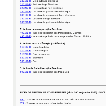
320101-R
320201-R
320202-R
330101-R
330102-R
330103-R
330201-R
 - Location de petit matèriel électrique

7. Indices de transports (La Rèunion)
490101-R
490102-R
 - Index mètropolitain des transports des Travaux Publics

8. Indices locaux d'ènergie (La Rèunion)
510102-R
510103-R
510202-R
520101-R
530101-R
 - Eau

9. Indice de frais divers (La Rèunion)
690101-R
 - Index mètropolitain des frais divers

INDEX DE TRAVAUX DE VOIES FERREES (sèrie 100 en janvier 1975) - SNCF 
VF1
VF2