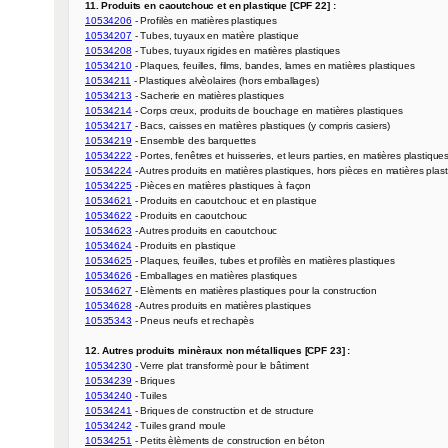
11. Produits en caoutchouc et en plastique [CPF 22] :
10534206
10534207
10534208
10534210
10534211
10534213
10534214
10534217
10534219
10534222
10534224
10534225
10534621
10534622
10534623
10534624
10534625
10534626
10534627
10534628
10535343
 - Pneus neufs et rechapès

12. Autres produits minèraux non métalliques [CPF 23] :
10534230
10534239
10534240
10534241
10534242
10534251