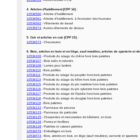
4. Articles d'habillement [CPF 14] :
10534560
10534561
10534562
10535674
 - Autres vêtements de dessus

5. Cuir et articles en cuir [CPF 15] :
10534573
 - Chaussures

6. Bois, articles en bois et en liège, sauf meubles; articles de sparterie et d
10534106
10534107
10534108
10534110
10534111
10534113
10534115
10534116
10534117
10534118
10534119
10534122
10534123
10534125
10534126
10534128
10534579
10534574