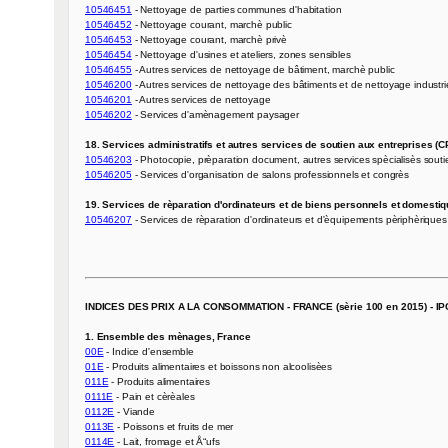
10546451
10546452
10546453
10546454
10546455
10546200
10546201
10546202
 - Services d'amènagement paysager

18. Services administratifs et autres services de soutien aux entreprises (C
10546203
10546205
 - Services d'organisation de salons professionnels et congrès

19. Services de rèparation d'ordinateurs et de biens personnels et domesti
10546207
 - Services de rèparation d'ordinateurs et d'èquipements pèriphèriques

INDICES DES PRIX A LA CONSOMMATION - FRANCE (sèrie 100 en 2015) - IPC
1. Ensemble des mènages, France
00E
01E
011E
0111E
0112E
0113E
0114E