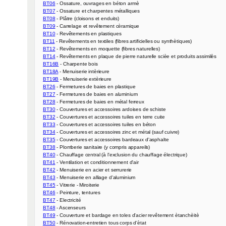
BT06
BT07
BT08
BT09
BT10
BT11
BT12
BT14
BT16B
BT18A
BT19B
BT26
BT27
BT28
BT30
BT32
BT33
BT34
BT35
BT38
BT40
BT41
BT42
BT43
BT45
BT46
BT47
BT48
BT49
BT50