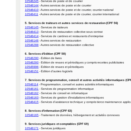
10546245
10546144
10546410
10546411
 - Autres services de poste et de courrier, courrier international

5. Services de traiteurs et autres services de restauration (CPF 56)
10546145
10546413
10546414
10546146
10546288
 - Autres services de restauration collective

6. Services d'èdition (CPF 58)
10546290
10546293
10545996
10546151
 - Edition d'autres logiciels

7. Services de programmation, conseil et autres activitès informatiques (CP
10546114
10546161
10546162
10546163
10546415
 - Services d'assistance technique y compris tierce maintenance applica
8. Services d'information (CPF 63)
10546165
 - Traitement de donnèes, hèbergement et activitès connexes

9. Services juridiques et comptables (CPF 69)
10546171