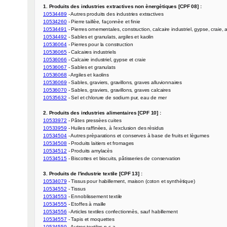
1. Produits des industries extractives non ènergètiques [CPF 08] :
10534489
10534260
10534491
10534492
10536064
10536065
10536066
10536067
10536068
10536069
10536070
10535632
 - Sel et chlorure de sodium pur, eau de mer

2. Produits des industries alimentaires [CPF 10] :
10533972
10533959
10534504
10534508
10534512
10534515
 - Biscottes et biscuits, pâtisseries de conservation

3. Produits de l'industrie textile [CPF 13] :
10534079
10534552
10534553
10534555
10534556
10534557
10534559
 - Autres textiles n.c.a.
